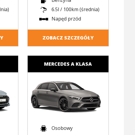
Benzyna
dnia)
6.5l / 100km (średnia)
Napęd przód
ŁY
ZOBACZ SZCZEGÓŁY
MERCEDES A KLASA
Osobowy