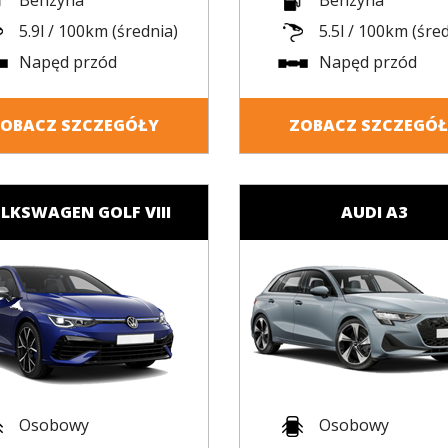
Benzyna
Benzyna
5.9l / 100km (średnia)
5.5l / 100km (śre
Napęd przód
Napęd przód
OBACZ SZCZEGÓŁY
ZOBACZ SZCZEGÓ
LKSWAGEN GOLF VIII
AUDI A3
Osobowy
Osobowy