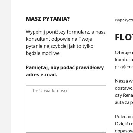
MASZ PYTANIA?
Wypożycza
Wypełnij poniższy formularz, a nasz
FL
konsultant odpowie na Twoje
pytanie najszybciej jak to tylko
Oferuje
będzie możliwe.
komfortu
przyjemn
Pamiętaj, aby podać prawidłowy
adres e-mail.
Nasza w
dostawcz
czy Rena
auta za 
Polecamy
Dzięki r
dopasow