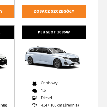
ŁY
ZOBACZ SZCZEGÓŁY
A
PEUGEOT 308SW
Osobowy
1.5
Diesel
dnia)
4.5l / 100km (średnia)