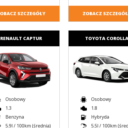
OBACZ SZCZEGÓŁY
ZOBACZ SZCZEGÓ
RENAULT CAPTUR
TOYOTA COROLL
Osobowy
Osobowy
1.3
1.8
Benzyna
Hybryda
5.9l / 100km (średnia)
5.5l / 100km (śre