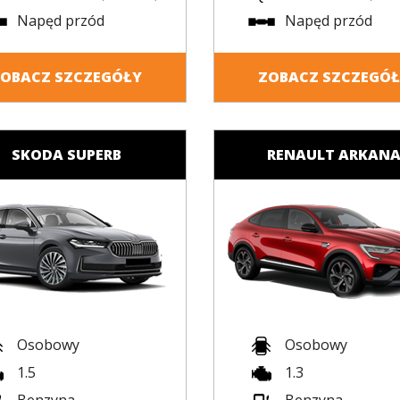
Napęd przód
Napęd przód
OBACZ SZCZEGÓŁY
ZOBACZ SZCZEGÓ
SKODA SUPERB
RENAULT ARKAN
Osobowy
Osobowy
1.5
1.3