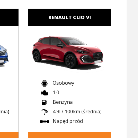
RENAULT CLIO VI
Osobowy
1.0
Benzyna
dnia)
4.9l / 100km (średnia)
Napęd przód