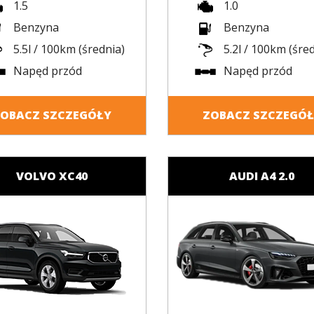
1.5
1.0
Benzyna
Benzyna
5.5l / 100km (średnia)
5.2l / 100km (śre
Napęd przód
Napęd przód
OBACZ SZCZEGÓŁY
ZOBACZ SZCZEGÓ
VOLVO XC40
AUDI A4 2.0