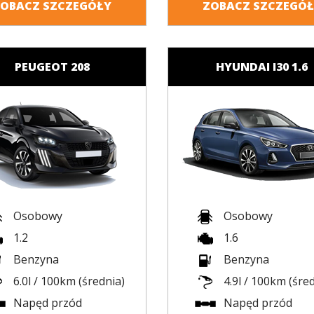
OBACZ SZCZEGÓŁY
ZOBACZ SZCZEGÓ
PEUGEOT 208
HYUNDAI I30 1.6
Osobowy
Osobowy
1.2
1.6
Benzyna
Benzyna
6.0l / 100km (średnia)
4.9l / 100km (śre
Napęd przód
Napęd przód