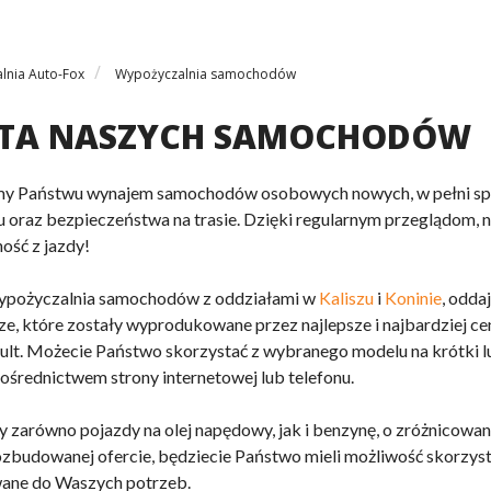
lnia Auto-Fox
Wypożyczalnia samochodów
OTA NASZYCH SAMOCHODÓW
my Państwu wynajem samochodów osobowych nowych, w pełni spr
 oraz bezpieczeństwa na trasie. Dzięki regularnym przeglądom, 
ość z jazdy!
ypożyczalnia samochodów z oddziałami w
Kaliszu
i
Koninie
, odda
e, które zostały wyprodukowane przez najlepsze i najbardziej ceni
ult. Możecie Państwo skorzystać z wybranego modelu na krótki l
pośrednictwem strony internetowej lub telefonu.
 zarówno pojazdy na olej napędowy, jak i benzynę, o zróżnicowa
ozbudowanej ofercie, będziecie Państwo mieli możliwość skorzysta
ane do Waszych potrzeb.