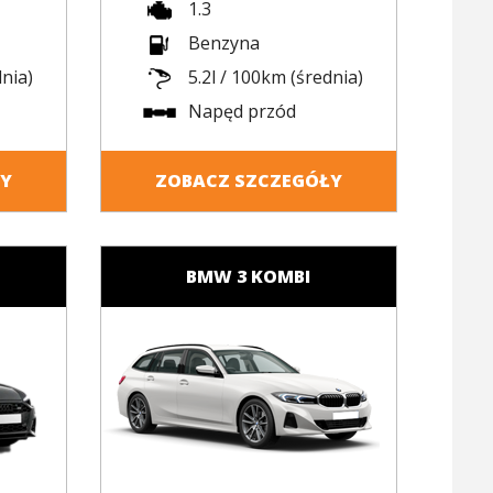
1.3
Benzyna
dnia)
5.2l / 100km (średnia)
Napęd przód
ŁY
ZOBACZ SZCZEGÓŁY
BMW 3 KOMBI