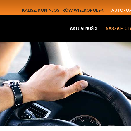
KALISZ
,
KONIN
,
OSTRÓW WIELKOPOLSKI
AUTOFOX
AKTUALNOŚCI
NASZA FLOT