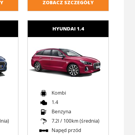
ŁY
ZOBACZ SZCZEGÓŁY
HYUNDAI 1.4
Kombi
1.4
Benzyna
dnia)
7.2l / 100km (średnia)
Napęd przód