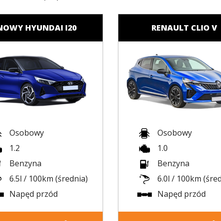
NOWY HYUNDAI I20
RENAULT CLIO V
Osobowy
Osobowy
1.2
1.0
Benzyna
Benzyna
6.5l / 100km (średnia)
6.0l / 100km (śre
Napęd przód
Napęd przód