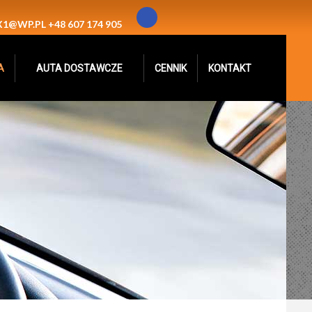
1@WP.PL
+48 607 174 905
A
AUTA DOSTAWCZE
CENNIK
KONTAKT