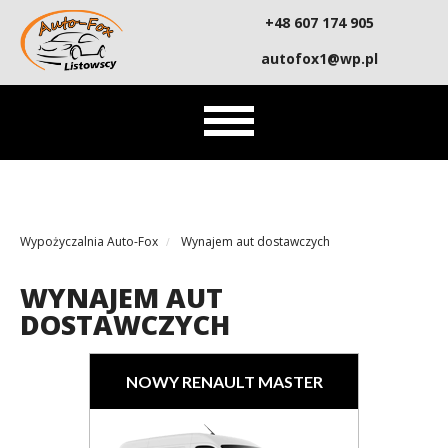
+48 607 174 905
autofox1@wp.pl
↓
AKTUALNOŚCI
NASZA FLOTA
↓
AUTA DOSTAWCZE
CENNIK
KONTAKT
Wypożyczalnia Auto-Fox
Wynajem aut dostawczych
WYNAJEM AUT
DOSTAWCZYCH
NOWY RENAULT MASTER